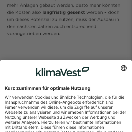
mehr Anlagen gebaut werden, desto mehr könnten
die Kosten also
langfristig gesenkt
werden – doch
um dieses Potenzial zu nutzen, muss der Ausbau in
den nächsten Jahren auch entsprechend
vorangetrieben werden.
„Es besteht kein Zweifel, dass
den Erneuerbaren die Zukunft
gehört. Dabei wird Wind weiter
eine zentrale Rolle spielen.“
Timo Werner
klimaVest Fondsmanager