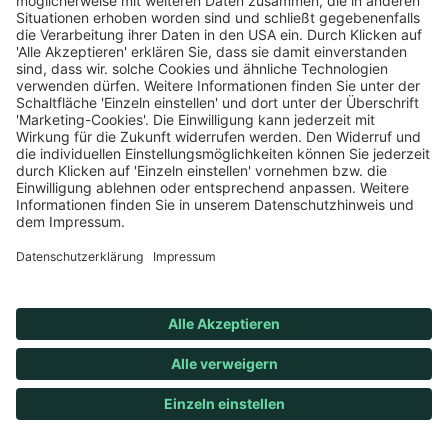
Erfolgreich in Windkraft
investieren: klimaVest in
Finnland
Finnland gehört neben Spanien, Deutschland,
Frankreich und Schweden zu den
geografischen Schwerpunkten im klimaVest
Portfolio. Schon vier finnische Windparks hat
der Fonds in den letzten Jahren erworben –
und das mit gutem Grund: Die lange, flache
Küstenlinie Finnlands bietet den idealen
Standpunkt, um die vorhandene Windenergie
effizient in erneuerbaren Strom umzuwandeln.