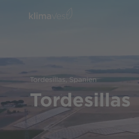
Tordesillas, Spanien
Tordesillas