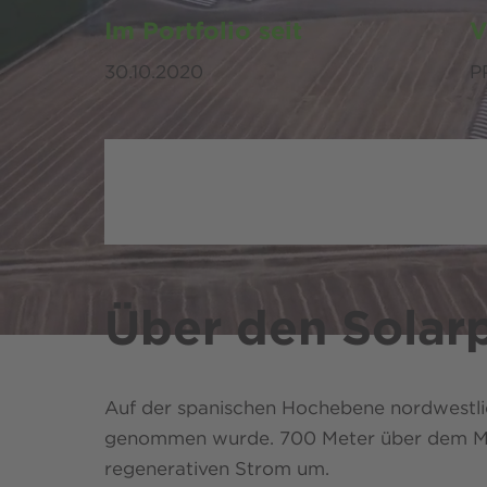
Im Portfolio seit
V
30.10.2020
P
Über den Solar
Auf der spanischen Hochebene nordwestlich
genommen wurde. 700 Meter über dem Meer
regenerativen Strom um.