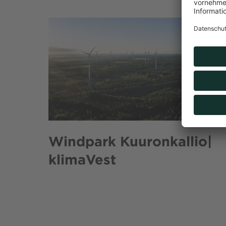
Windpark Kuuronkallio|
klimaVest