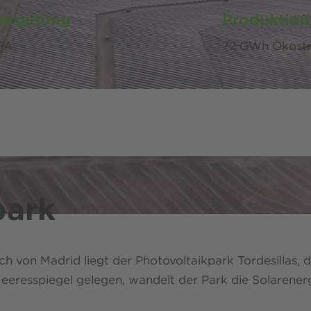
ergütung
Produktion
PA
72 GWh Ökostr
park
 von Madrid liegt der Photovoltaikpark Tordesillas, 
esspiegel gelegen, wandelt der Park die Solarenerg