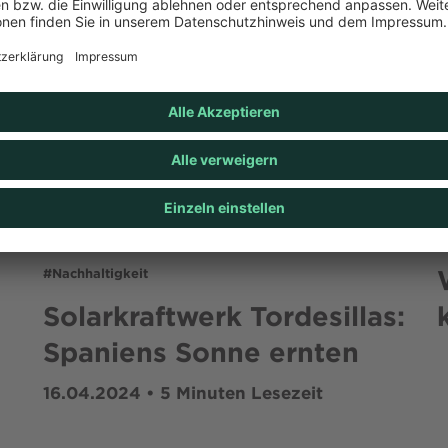
#Nachhaltigkeit
Solarkraftwerk Tordesillas:
Spaniens Sonne ernten
16.04.2024
•
5
Minuten Lesezeit